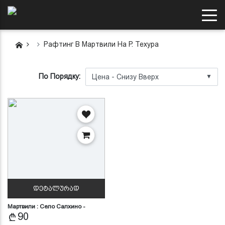
Рафтинг В Мартвили На Р. Техура
По Порядку:
▼
ᲓᲔᲢᲐᲚᲣᲠᲐᲓ
Мартвили : Село Салхино -
Село…
90