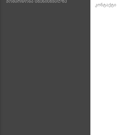
ჯომარდობა ცხენისწყალზე
კონტაქტი