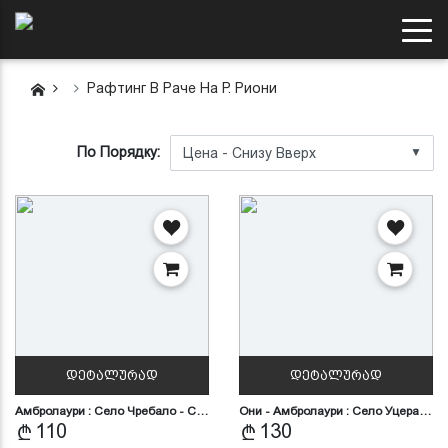
Рафтинг В Раче На Р. Риони
По Порядку:
▼
ᲓᲔᲢᲐᲚᲣᲠᲐᲓ
ᲓᲔᲢᲐᲚᲣᲠᲐᲓ
Амбролаури : Село Чребало - С…
Они - Амбролаури : Село Уцера…
110
130