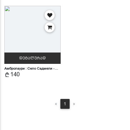
ᲓᲔᲢᲐᲚᲣᲠᲐᲓ
Амбролаури : Село Садмели -…
140
Previous
Next
«
1
»